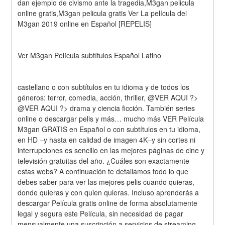
dan ejemplo de civismo ante la tragedia,M3gan pelicula 
online gratis,M3gan pelicula gratis Ver La película del 
M3gan 2019 online en Español [REPELIS]
Ver M3gan Película subtítulos Español Latino
castellano o con subtítulos en tu idioma y de todos los 
géneros: terror, comedia, acción, thriller, @VER AQUI ?> 
@VER AQUI ?> drama y ciencia ficción. También series 
online o descargar pelis y más… mucho más VER Película 
M3gan GRATIS en Español o con subtítulos en tu idioma, 
en HD –y hasta en calidad de imagen 4K–y sin cortes ni 
interrupciones es sencillo en las mejores páginas de cine y 
televisión gratuitas del año. ¿Cuáles son exactamente 
estas webs? A continuación te detallamos todo lo que 
debes saber para ver las mejores pelis cuando quieras, 
donde quieras y con quien quieras. Incluso aprenderás a 
descargar Película gratis online de forma absolutamente 
legal y segura este Película, sin necesidad de pagar 
mensualmente una suscripción a servicios de streaming 