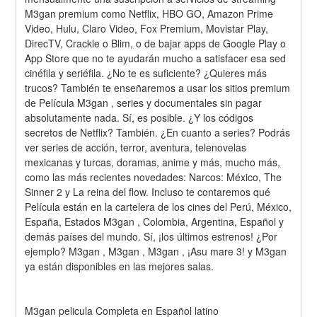
M3gan premium como Netflix, HBO GO, Amazon Prime 
Video, Hulu, Claro Video, Fox Premium, Movistar Play, 
DirecTV, Crackle o Blim, o de bajar apps de Google Play o 
App Store que no te ayudarán mucho a satisfacer esa sed 
cinéfila y seriéfila. ¿No te es suficiente? ¿Quieres más 
trucos? También te enseñaremos a usar los sitios premium 
de Película M3gan , series y documentales sin pagar 
absolutamente nada. Sí, es posible. ¿Y los códigos 
secretos de Netflix? También. ¿En cuanto a series? Podrás 
ver series de acción, terror, aventura, telenovelas 
mexicanas y turcas, doramas, anime y más, mucho más, 
como las más recientes novedades: Narcos: México, The 
Sinner 2 y La reina del flow. Incluso te contaremos qué 
Película están en la cartelera de los cines del Perú, México, 
España, Estados M3gan , Colombia, Argentina, Español y 
demás países del mundo. Sí, ¡los últimos estrenos! ¿Por 
ejemplo? M3gan , M3gan , M3gan , ¡Asu mare 3! y M3gan 
ya están disponibles en las mejores salas.
M3gan pelicula Completa en Español latino